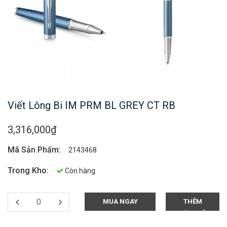
Viết Lông Bi IM PRM BL GREY CT RB
3,316,000₫
Mã Sản Phẩm:
2143468
Trong Kho:
Còn hàng
MUA NGAY
THÊM
VÀO GIỎ
HÀNG