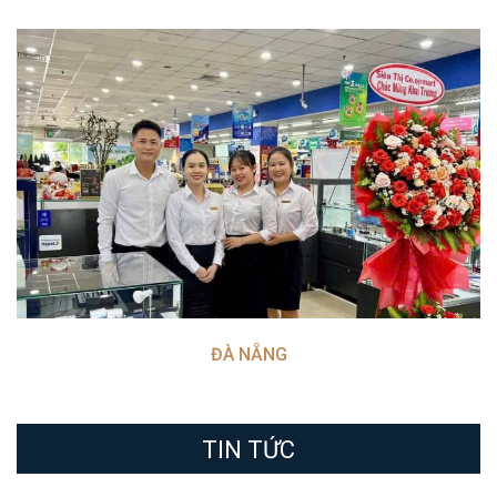
ĐÀ NẴNG
TIN TỨC