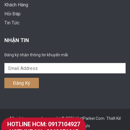
Khách Hàng
Hỏi Đáp
Tin Tức
NHẬN TIN
Đăng ký nhận thông tin khuyến mãi
All rights reserved copyright © 2026
VietParker.Com
.
Thiết Kế
HOTLINE HCM: 0917104927
Website
by
SevenMedia.Vn